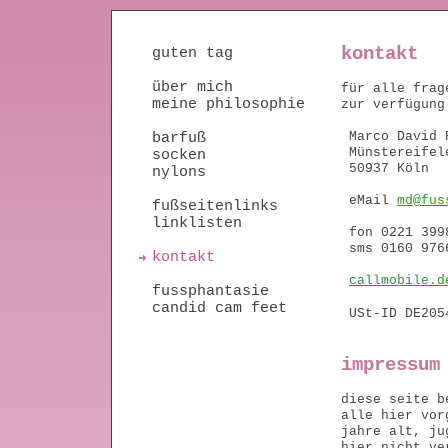
kontakt
guten tag
über mich
für alle frag
meine philosophie
zur verfügung
Marco David 
barfuß
Münstereifel
socken
50937 Köln
nylons
eMail
md@fus
fußseitenlinks
linklisten
fon 0221 399
sms 0160 976
kontakt
callmobile.d
fussphantasie
candid cam feet
USt-ID DE205
impressum
diese seite b
alle hier vor
jahre alt, ju
hier nicht ve