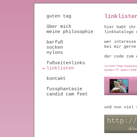
linkliste
guten tag
über mich
hier habt ihr
meine philosophie
linkkataloge 
wer interesse
barfuß
bei mir gern
socken
nylons
der code zum 
fußseitenlinks
<a href="http://www.f
linklisten
border="0" width="468
kontakt
fussphantasie
candid cam feet
und nun viel 